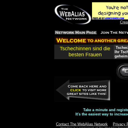
Crea
Tschech
Tschechinnen sind die
Ihr Tsc
besten Frauen
geheims
Take a minute and regist
It's the easiest way to increas
Contact The WebAlias Network
Privacy 
WebAlias is a servicemark of The WebAlias Networ